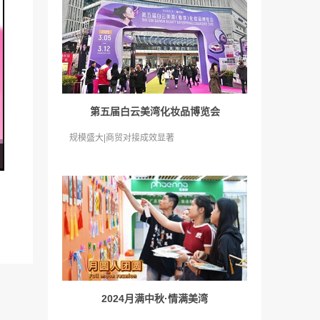
第五届白云美湾化妆品博览会
规模盛大|商贸对接成效显著
2024月满中秋·情满美湾