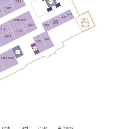
家清
包材
OEM
美容仪器