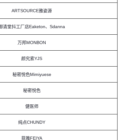
ARTSOURCE雅姿源
御清堂抖工厂店Eaketon、Sdanna
万邦MONBON
颜究索YJS
秘密悦色Mimiyuese
秘密悦色
健医师
纯点CHUNDY
菲雅FEIYA