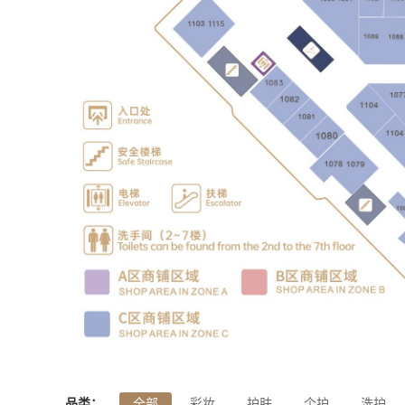
品类：
全部
彩妆
护肤
个护
洗护