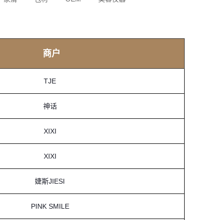
商户
TJE
神话
XIXI
XIXI
婕斯JIESI
PINK SMILE