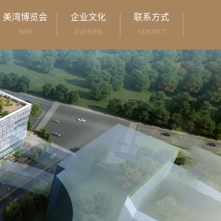
美湾博览会
企业文化
联系方式
FAIR
CULTURE
CONTACT