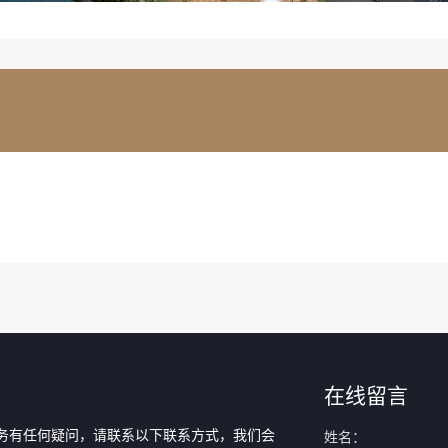
在线留言
务有任何疑问，请联系以下联系方式，我们会
姓名：