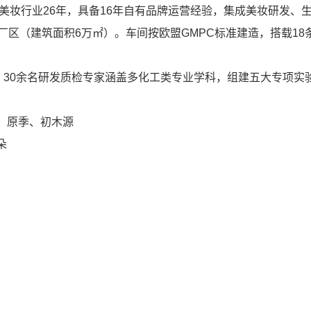
耕美妆行业26年，具备16年自有品牌运营经验，集成美妆研发、
厂区（建筑面积6万㎡）。车间按欧盟GMPC标准建造，搭载1
；30余名研发质检专家涵盖多化工类专业学科，组建五大专项实
、原季、初木源
朵