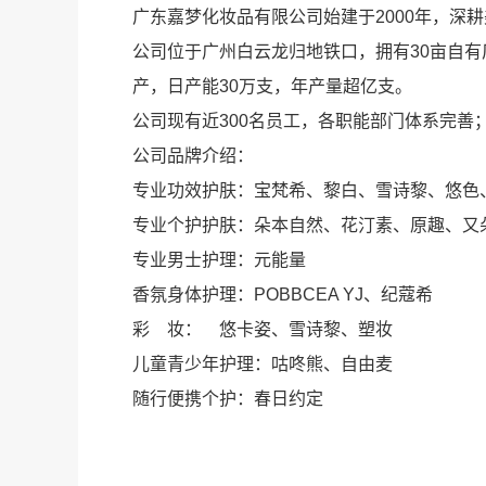
广东嘉梦化妆品有限公司始建于2000年，深
公司位于广州白云龙归地铁口，拥有30亩自有
产，日产能30万支，年产量超亿支。
公司现有近300名员工，各职能部门体系完善
公司品牌介绍：
专业功效护肤：宝梵希、黎白、雪诗黎、悠色
专业个护护肤：朵本自然、花汀素、原趣、又
专业男士护理：元能量
香氛身体护理：POBBCEA YJ、纪蔻希
彩 妆： 悠卡姿、雪诗黎、塑妆
儿童青少年护理：咕咚熊、自由麦
随行便携个护：春日约定