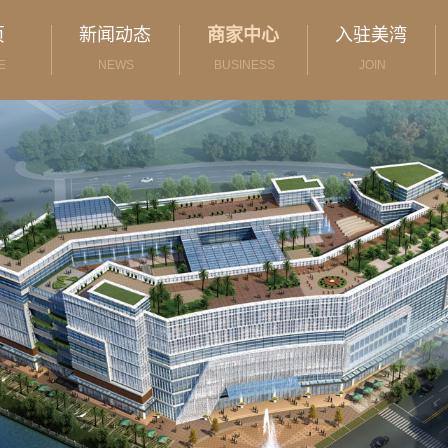
页
新闻动态
商家中心
入驻美湾
E
NEWS
BUSINESS
JOIN