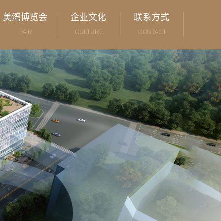
美湾博览会
企业文化
联系方式
FAIR
CULTURE
CONTACT