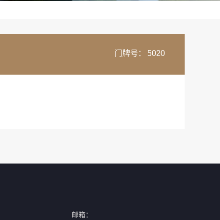
门牌号：
5020
邮箱：