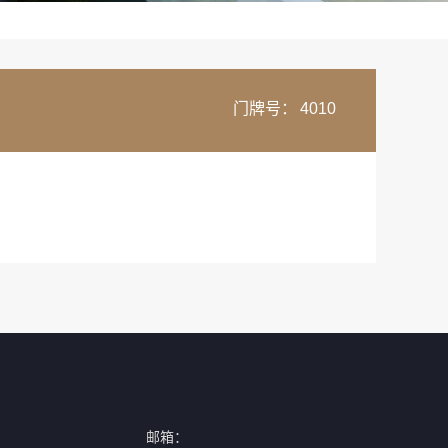
门牌号：
4010
邮箱：