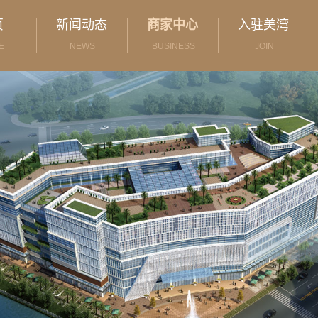
页
新闻动态
商家中心
入驻美湾
E
NEWS
BUSINESS
JOIN