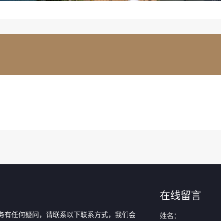
在线留言
务有任何疑问，请联系以下联系方式，我们会
姓名：