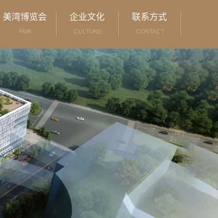
美湾博览会
企业文化
联系方式
FAIR
CULTURE
CONTACT