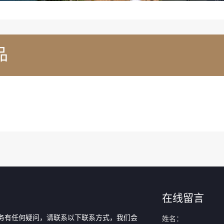
品
在线留言
务有任何疑问，请联系以下联系方式，我们会
姓名：