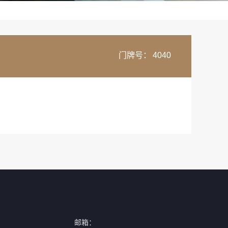
门牌号：
4040
邮箱：