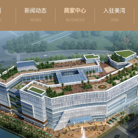
页
新闻动态
商家中心
入驻美湾
E
NEWS
BUSINESS
JOIN