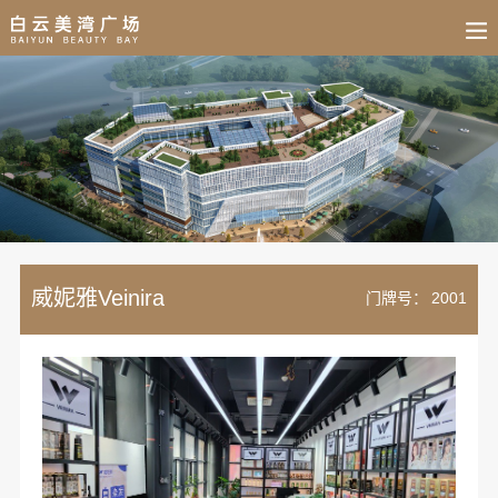
BUSINESS
HOME
NEWS
FAIR
CULTURE
CONTACT
JOIN
威妮雅Veinira
门牌号：
2001