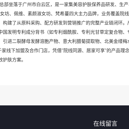
，总部坐落于广州市白云区，是一家集美容护肤保养品研发、生产
淑女坊、佩维、素颜淑女坊、梵希蔓四大主力品牌，业务覆盖院
，构建了从原料采购、配方研发到营销推广的完整产业链闭环。
中国发明专利成分背书（如专利烟酰胺、专利光甘草定复合物、
，引进二裂酵母发酵溶胞产物、意大利腊菊提取物、北美金缕梅
千家线下加盟及合作门店，凭借"院线同源、居家可享"的产品理
效护肤方案。
在线留言