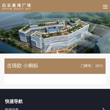
BUSINESS
HOME
NEWS
FAIR
CULTURE
CONTACT
JOIN
古琦欧·小蝌蚪
门牌号：
2071
快速导航
新闻动态