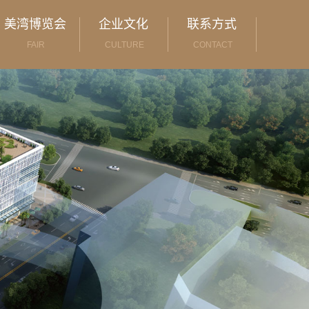
美湾博览会
企业文化
联系方式
FAIR
CULTURE
CONTACT