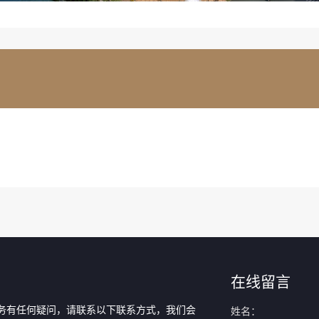
在线留言
务有任何疑问，请联系以下联系方式，我们会
姓名：