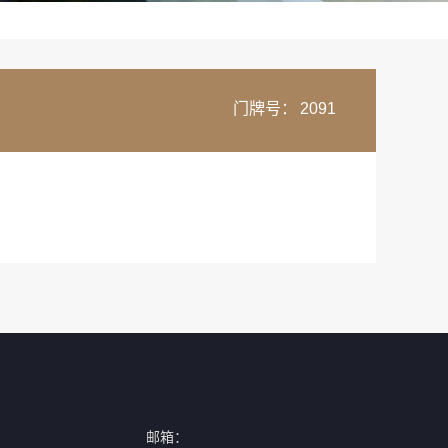
门牌号：
2091
邮箱：