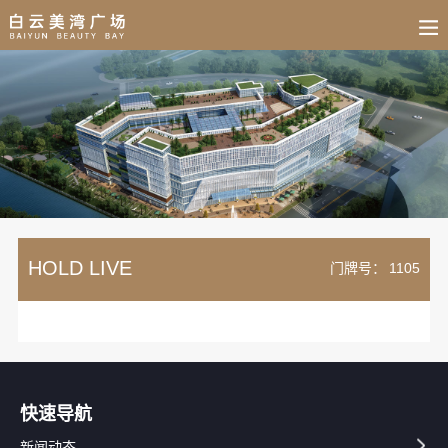
BUSINESS
HOME
NEWS
FAIR
CULTURE
CONTACT
JOIN
HOLD LIVE
门牌号：
1105
快速导航
新闻动态