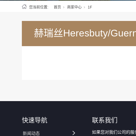
您当前位置:
首页
商家中心
1F
赫瑞丝Heresbuty/Guern
快速导航
联系我们
如果您对我们公司的服
新闻动态