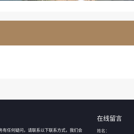
在线留言
务有任何疑问，请联系以下联系方式，我们会
姓名：