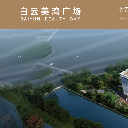
首
HOM