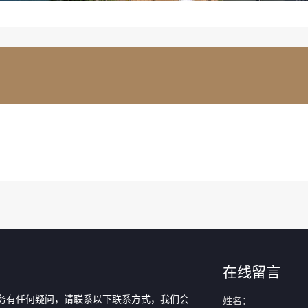
在线留言
务有任何疑问，请联系以下联系方式，我们会
姓名：