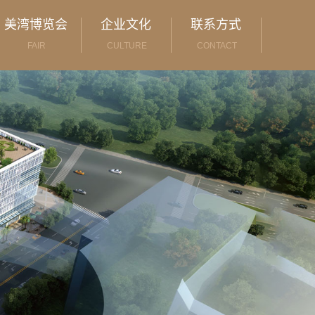
美湾博览会
企业文化
联系方式
FAIR
CULTURE
CONTACT