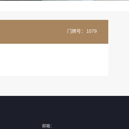
门牌号：
1079
邮箱：