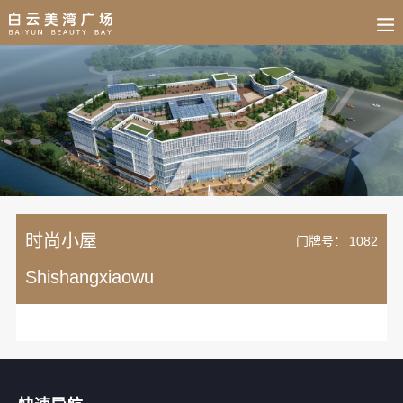
BUSINESS
HOME
NEWS
FAIR
CULTURE
CONTACT
JOIN
时尚小屋
门牌号：
1082
Shishangxiaowu