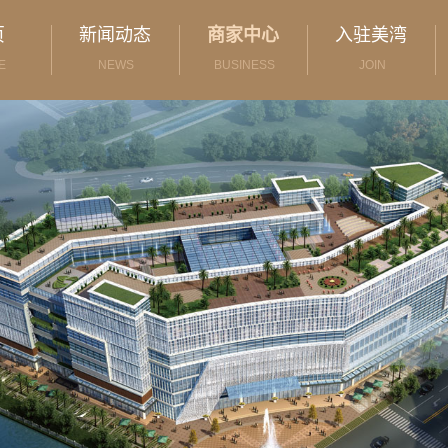
页
新闻动态
商家中心
入驻美湾
E
NEWS
BUSINESS
JOIN