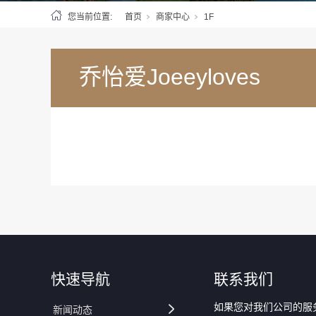
您当前位置:
首页
商家中心
1F
乔怡爱Joeeyloves
快速导航
联系我们
如果您对我们公司的服
新闻动态