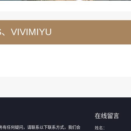
VIVIMIYU
在线留言
务有任何疑问，请联系以下联系方式，我们会
姓名：