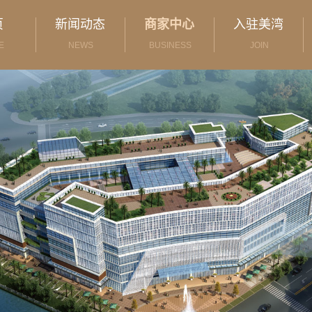
页
新闻动态
商家中心
入驻美湾
E
NEWS
BUSINESS
JOIN