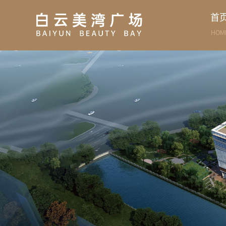
首
HOM