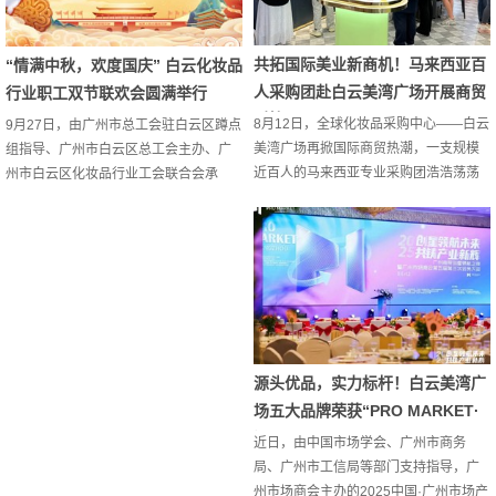
表团抵达大阪国际会展中心，参观本年
Nove...
度日本美容行业的重要展会——
Beautyworld Japan Osaka。...
共拓国际美业新商机！马来西亚百
“情满中秋，欢度国庆” 白云化妆品
人采购团赴白云美湾广场开展商贸
行业职工双节联欢会圆满举行
对接
8月12日，全球化妆品采购中心——白云
9月27日，由广州市总工会驻白云区蹲点
美湾广场再掀国际商贸热潮，一支规模
组指导、广州市白云区总工会主办、广
近百人的马来西亚专业采购团浩浩荡荡
州市白云区化妆品行业工会联合会承
齐聚，开启了深化产业合作的新篇章！
办、广州市白云化妆品产业促进会及白
采购商们对广场内汇聚的丰富美妆日化
云美湾广场协办的“情满中秋 欢度国庆”
品类、前沿的创新研发成果以及完善的
双节联欢会在白云美湾广场圆满举办。
产业配套服务表现出浓厚的兴趣，频频
白云区约200名化妆品企业职工齐聚一
驻足交流，深入了解产品特性与市场潜
堂，在传统文化浸润与趣味互动中，共
力。现场选品交流对接气氛热烈，当日
迎双节、共话情谊，进一步增强了行业
即达成多笔采购合作意向。马来西亚的
职工的凝聚力与归属感。冰皮月饼制作
美妆市场发展迅速，对高品质、多样化
活动率先在白云美湾广场职工餐厅拉开
源头优品，实力标杆！白云美湾广
的美妆产品需求日益增长...
帷幕，“冰皮月饼制...
场五大品牌荣获“PRO MARKET·
源...
近日，由中国市场学会、广州市商务
局、广州市工信局等部门支持指导，广
州市场商会主办的2025中国·广州市场产