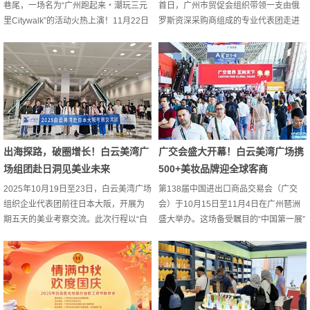
巷尾，一场名为“广州跑起来・潮玩三元
首日，广州市贸促会组织带领一支由俄
里Citywalk”的活动火热上演！11月22日
罗斯资深采购商组成的专业代表团走进
下午，这场由全运会广州执委等官方指
全球化妆品采购中心——白云美湾广
导主办的Citywalk，将潮流、美妆与英雄
场，通过实地探访与一场“经贸交流座谈
文化精彩串联。作为活动的核心打卡
会”，共谋美业合作新篇章。01精准对
点，白云美湾广场以7.3万㎡美妆空间、
接，直探源头考察团一行实地走访了场
20万+全品类美妆产品、1000+美妆新品
内多家核心企业与展厅，从产品研发、
爆品和诚意福利，为所有参与者带来了
品控流程到柔性定制能力，进行了全面
一场“逛买玩”一体的沉浸式体验。随着大
而深入的了解。02座谈交流，共谋发展
部队陆续抵达，这座化...
此外，白云美湾广场还联合广州市贸促
出海探路，破圈增长！白云美湾广
广交会盛大开幕！白云美湾广场携
会特别组织了“经...
场组团赴日洞见美业未来
500+美妆品牌迎全球客商
2025年10月19日至23日，白云美湾广场
第138届中国进出口商品交易会（广交
组织企业代表团前往日本大阪，开展为
会）于10月15日至11月4日在广州琶洲
期五天的美业考察交流。此次行程以“白
盛大举办。这场备受瞩目的“中国第一展”
云美湾”品牌形象亮相，旨在助力企业把
吸引了来自世界各地的参展商和采购
握全球美妆产业前沿趋势，探索大阪美
商，共赴这场贸易盛宴。The 138th
妆市场与传统文化，赋能企业产品创新
China Import and Export Fair (Canton
与国际化布局。参展洞察：直击日本西
Fair) was grandly held in Pazhou,
部最大美业盛会10月20日，白云美湾代
Guangzhou from October 15th to