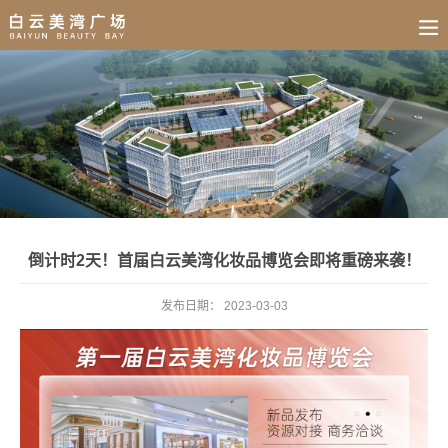
BUSINESS
HOME
NEWS
FAIR
CULTURE
CONTACT
JOIN
倒计时2天！首届白云美湾化妆品博览会即将重磅来袭！
发布日期：
2023-03-03