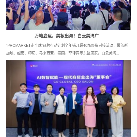
万箱启运，美妆出海！白云美湾广...
“PROMARKET走全球”品牌行动计划全年铺开超40场经贸对接活动，覆盖新
加坡、越南、印尼、马来西亚、泰国、菲律宾等东盟国家。白云美湾...