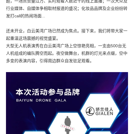
题，一场点赞量过万、实时观看人数近千的线上直播；一次大众及
行业媒体、自媒体争相取材报道的盛况；化妆品品牌及企业纷纷转
发打call的热闹场面...
还未开业，白云美湾广场已然成为焦点。接下来，我们将带大家一
起重温这场震撼的视觉盛宴。
大型无人机表演秀在白云美湾广场上空惊艳亮相，一支由500台无
人机组成的编队腾空而起。夜空做舞台，机群的灯光来点缀，空中
多变的表演内容，引得周边群众自发驻足观看。