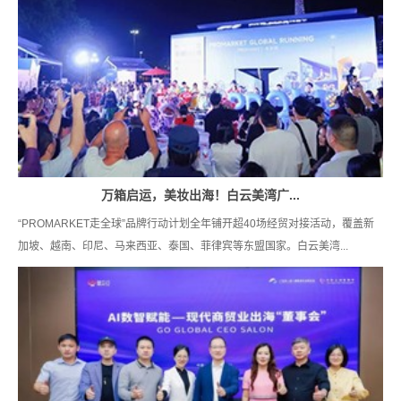
万箱启运，美妆出海！白云美湾广...
“PROMARKET走全球”品牌行动计划全年铺开超40场经贸对接活动，覆盖新
加坡、越南、印尼、马来西亚、泰国、菲律宾等东盟国家。白云美湾...