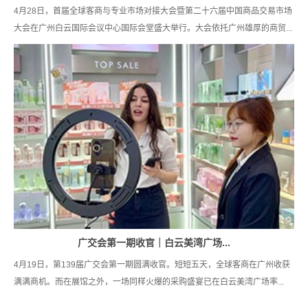
4月28日，首届全球客商与专业市场对接大会暨第二十六届中国商品交易市场
大会在广州白云国际会议中心国际会堂盛大举行。大会依托广州雄厚的商贸...
广交会第一期收官｜白云美湾广场...
4月19日，第139届广交会第一期圆满收官。短短五天，全球客商在广州收获
满满商机。而在展馆之外，一场同样火爆的采购盛宴已在白云美湾广场率...