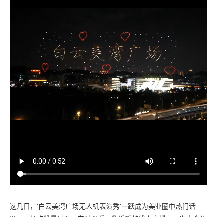
这几日，'白云美湾广场无人机表演秀'一跃成为美业圈中热门话