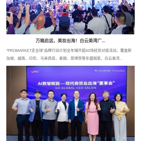
万箱启运，美妆出海！白云美湾广...
“PROMARKET走全球”品牌行动计划全年铺开超40场经贸对接活动，覆盖新
加坡、越南、印尼、马来西亚、泰国、菲律宾等东盟国家。白云美湾...