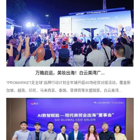
万箱启运，美妆出海！白云美湾广...
“PROMARKET走全球”品牌行动计划全年铺开超40场经贸对接活动，覆盖新
加坡、越南、印尼、马来西亚、泰国、菲律宾等东盟国家。白云美湾...