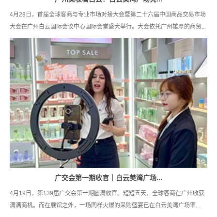
4月28日，首届全球客商与专业市场对接大会暨第二十六届中国商品交易市场
大会在广州白云国际会议中心国际会堂盛大举行。大会依托广州雄厚的商贸...
广交会第一期收官｜白云美湾广场...
4月19日，第139届广交会第一期圆满收官。短短五天，全球客商在广州收获
满满商机。而在展馆之外，一场同样火爆的采购盛宴已在白云美湾广场率...