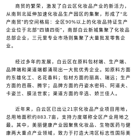
商贸的繁荣，激发了白云区化妆品产业的新活力，
从南到北延伸加速化妆品生产园区的集聚，形成了“北
产南贸”的空间格局：全区90%以上的化妆品持证生产
企业位于北部“四镇四街”，南部白云新城集聚了化妆品
总部企业，三元里专业市场则集聚了大量批发零售企
业。
经过多年的发展，白云区在原料包材端、生产端、
品牌端和渠道端都涌现出一大批优秀企业。如原料方面
的东雄化工、名花香料；包材方面的丽高、瑞远；生产
方面的芭薇、腾宇；品牌方面的丹姿水密码、阿道夫、
卡姿兰、膜法世家；渠道方面的辛选、娇兰佳人。
近年来，白云区已出让21宗化妆品产业项目用地，
总用地面积约883.7亩，支持力度堪称全区产业用地之
最。其中，美丽健康产业园聚焦化妆品、生物医药与健
康两大重点产业领域，致力于打造大湾区标志性国际美