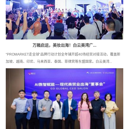
万箱启运，美妆出海！白云美湾广...
“PROMARKET走全球”品牌行动计划全年铺开超40场经贸对接活动，覆盖新
加坡、越南、印尼、马来西亚、泰国、菲律宾等东盟国家。白云美湾...