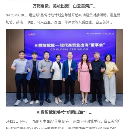
万箱启运，美妆出海！白云美湾广...
“PROMARKET走全球”品牌行动计划全年铺开超40场经贸对接活动，覆盖新
加坡、越南、印尼、马来西亚、泰国、菲律宾等东盟国家。白云美湾...
AI数智赋能美妆“组团出海”！...
5月21日下午，一场别开生面的“董事会”在广州国际金融城举行。白云美湾广
场作为广州现代商贸业出海的重要代表，受邀参加由广州市商务局主办的...