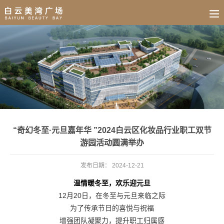
BUSINESS
HOME
NEWS
FAIR
CULTURE
CONTACT
JOIN
“奇幻冬至·元旦嘉年华 ”2024白云区化妆品行业职工双节
游园活动圆满举办
发布日期：
2024-12-21
温情暖冬至，欢乐迎元旦
12月20日，在冬至与元旦来临之际
为了传承节日的喜悦与祝福
增强团队凝聚力，提升职工归属感