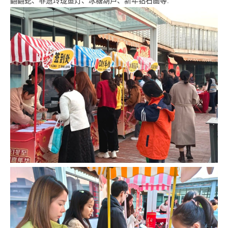
翻翻蛇、非遗玲珑鱼灯、冰糖葫芦、新年钻石画等.