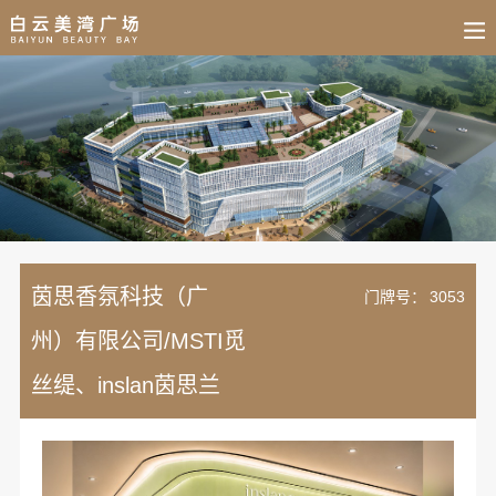
BUSINESS
HOME
NEWS
FAIR
CULTURE
CONTACT
JOIN
茵思香氛科技（广
门牌号：
3053
州）有限公司/MSTI觅
丝缇、inslan茵思兰