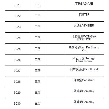
宝悦BAOYUE
3021
三层
卡盟TTR
3022
三层
伊玫而YIMEIER
3023
三层
环雅香源WONGYA
3024
三层
ESSENCE
兰酷尚品Lan Ku Shang
3025
三层
Pin
正宜传说Zhengyi
3026
三层
Chuanshuo
卡罗尔波迪Karoll Bodi
3027
三层
哥德堡Gedebao
3028
三层
朵美莱Domelay
3029
三层
朵美莱Domelay
3030
三层