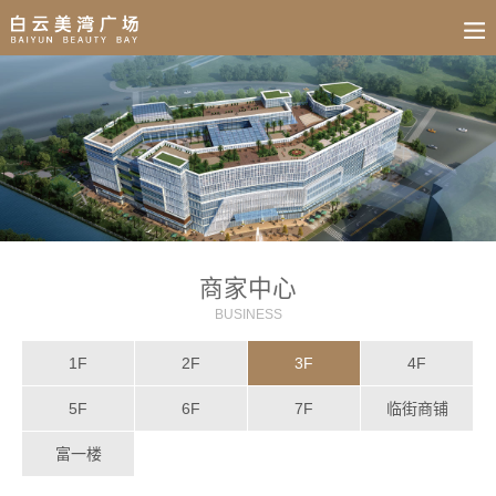
BUSINESS
HOME
NEWS
FAIR
CULTURE
CONTACT
JOIN
商家中心
BUSINESS
1F
2F
3F
4F
5F
6F
7F
临街商铺
富一楼