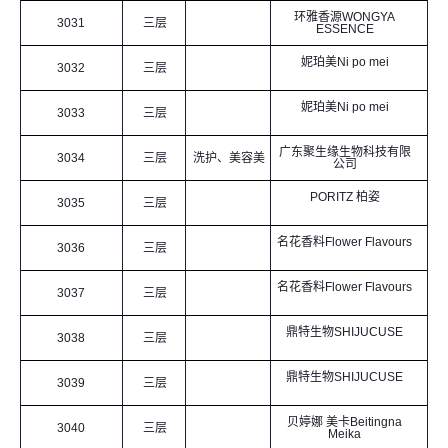
环雅香源WONGYA
3031
三层
ESSENCE
妮珀美Ni po mei
3032
三层
妮珀美Ni po mei
3033
三层
广东聚生缘生物科技有限
3034
三层
洗护、美容美
公司
PORITZ 柏姿
发、OEM
3035
三层
名花香料Flower Flavours
3036
三层
名花香料Flower Flavours
3037
三层
鼎特生物SHIJUCUSE
3038
三层
鼎特生物SHIJUCUSE
3039
三层
贝婷娜 美卡Beitingna
3040
三层
Meika