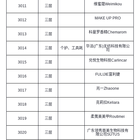
维蜜蔻Weimikou
3011
三层
MAKE UP PRO
3012
三层
科曼罗香精Chemarom
3013
三层
华洁(广东)无纺科技有限公
3014
三层
个护、工具耗
司
兑悦生物科技Carlincar
材、家清
3015
三层
FULIJIE富利婕
3016
三层
兆一Zhaoone
3017
三层
克莉拉Keliara
3018
三层
柔荑美美甲Routimei
3019
三层
广东领秀首美生物科技有
3020
三层
限公司SUTUS