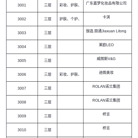
广东嘉梦化妆品有限公司
3001
三层
彩妆、护肤、
卡淇
个护
3002
三层
护肤、个护、
伽选.丽通Jiaxuan Litong
OEM
3003
三层
莱欧LEO
3004
三层
威图斯V&G
3005
三层
迪图美妆
3006
三层
彩妆、护肤、
ROLAN诺兰集团
洗护
3007
三层
ROLAN诺兰集团
3008
三层
桥言
3009
三层
桥言
3010
三层