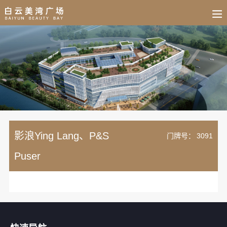
BUSINESS
HOME
NEWS
FAIR
CULTURE
CONTACT
JOIN
影浪Ying Lang、P&S
门牌号：
3091
Puser