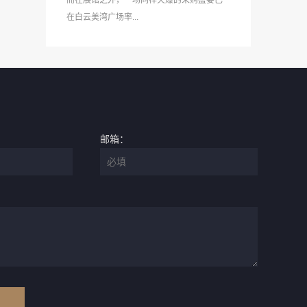
而在展馆之外，一场同样火爆的采购盛宴已
在白云美湾广场率...
邮箱：