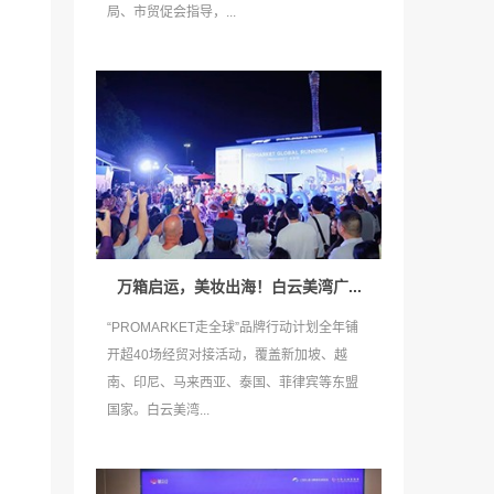
局、市贸促会指导，...
万箱启运，美妆出海！白云美湾广...
“PROMARKET走全球”品牌行动计划全年铺
开超40场经贸对接活动，覆盖新加坡、越
南、印尼、马来西亚、泰国、菲律宾等东盟
国家。白云美湾...