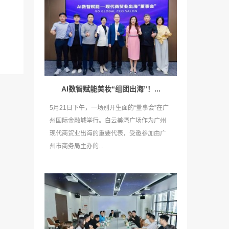
AI数智赋能美妆“组团出海”！...
5月21日下午，一场别开生面的“董事会”在广
州国际金融城举行。白云美湾广场作为广州
现代商贸业出海的重要代表，受邀参加由广
州市商务局主办的...