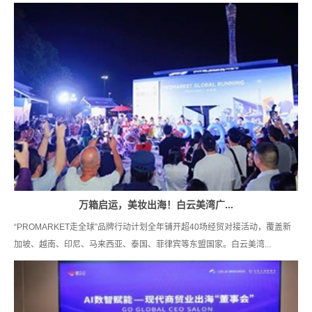
万箱启运，美妆出海！白云美湾广...
“PROMARKET走全球”品牌行动计划全年铺开超40场经贸对接活动，覆盖新
加坡、越南、印尼、马来西亚、泰国、菲律宾等东盟国家。白云美湾...